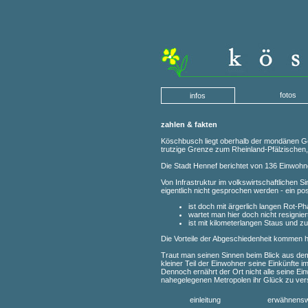
fotos
infos
zahlen & fakten
Köschbusch liegt oberhalb der mondänen Ge
trutzige Grenze zum Rheinland-Pfälzischen, i
Die Stadt Hennef berichtet von 136 Einwohne
Von Infrastruktur im volkswirtschaftlichen S
eigentlich nicht gesprochen werden - ein po
ist doch mit ärgerlich langen Rot-P
wartet man hier doch nicht resignier
ist mit kilometerlangen Staus und 
Die Vorteile der Abgeschiedenheit kommen h
Traut man seinen Sinnen beim Blick aus de
kleiner Teil der Einwohner seine Einkünfte im
Dennoch ernährt der Ort nicht alle seine Ein
nahegelegenen Metropolen ihr Glück zu ver
einleitung
erwähnensw