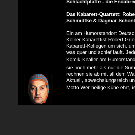
Schlachtplatte - die Endabr
Das Kabarett-Quartett: Robe
Schmidtke & Dagmar Schönl
Ein am Humorstandort Deutschl
Kölner Kabarettist Robert Grie
Kabarett-Kollegen um sich, u
was quer und schief läuft. Jede
Komik-Knaller am Humorstando
sie noch mehr als nur die Su
rechnen sie ab mit all dem W
Aktuell, abwechslungsreich un
Motto Wer heilige Kühe ehrt, 
wird satt.
Serviert mit allen Zutaten, di
braucht: Vom sarkastischen St
Massenszene, vom sozialkrit
wird nichts ausgelassen, um 
höchstem Niveau zum Rasen z